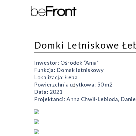
Domki Letniskowe Łe
Inwestor: Ośrodek “Ania”
Funkcja: Domek letniskowy
Lokalizacja: Łeba
Powierzchnia u
ytkowa: 50 m2
ż
Data: 2021
Projektanci: Anna Chwil-Lebioda, Dani