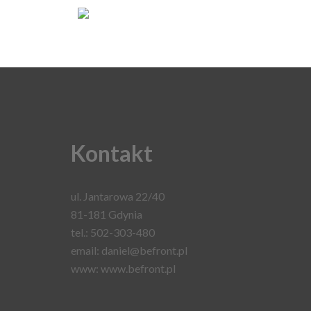
Kontakt
ul. Jantarowa 22/40
81-181
Gdynia
tel.: 502-303-480
email: daniel
@befront.pl
www:
www.befront.pl